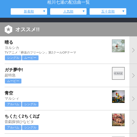
相川七瀬の配信曲一覧
新着順
人気順
五十音順
オススメ!!
晴る
ヨルシカ
TVアニメ「葬送のフリーレン」第2クールOPテーマ
シングル
ムービー
ガチ夢中!
超特急
ムービー
青空
マルシィ
アルバム
シングル
ちくたく2ちく2ぱ
音戯探偵ひなビタ
アルバム
シングル