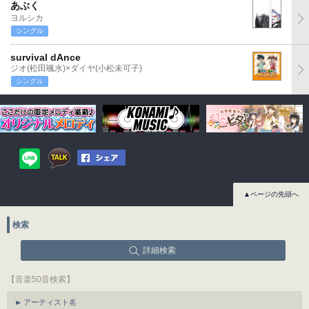
あぶく
ヨルシカ
シングル
survival dAnce
ジオ(松田颯水)×ダイヤ(小松未可子)
シングル
▲ページの先頭へ
検索
詳細検索
【音楽50音検索】
アーティスト名