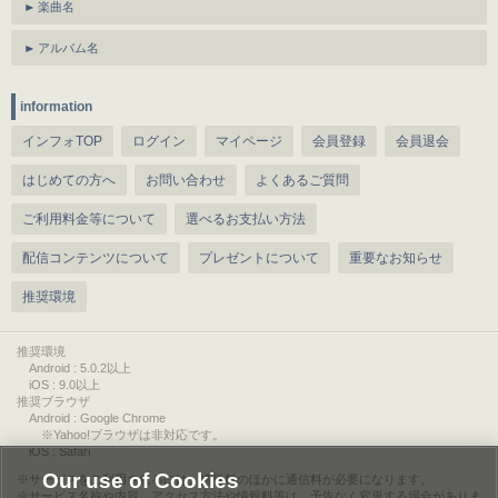
楽曲名
アルバム名
information
インフォTOP
ログイン
マイページ
会員登録
会員退会
はじめての方へ
お問い合わせ
よくあるご質問
ご利用料金等について
選べるお支払い方法
配信コンテンツについて
プレゼントについて
重要なお知らせ
推奨環境
推奨環境
Android : 5.0.2以上
iOS : 9.0以上
推奨ブラウザ
Android : Google Chrome
※Yahoo!ブラウザは非対応です。
iOS : Safari
Our use of Cookies
サービスをご利用されるには、情報料のほかに通信料が必要になります。
サービス名称や内容、アクセス方法や情報料等は、予告なく変更する場合がありま