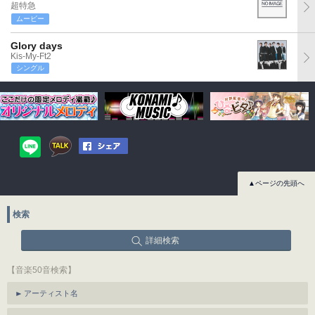
超特急
ムービー
Glory days
Kis-My-Ft2
シングル
▲ページの先頭へ
検索
詳細検索
【音楽50音検索】
アーティスト名