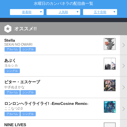
水曜日のカンパネラの配信曲一覧
新着順
人気順
五十音順
オススメ!!
Stella
SEKAI NO OWARI
アルバム
シングル
あぶく
ヨルシカ
シングル
ビター・エスケープ
やぎぬまかな
アルバム
シングル
ロンロンへライライライ! -EmoCosine Remix-
ここなつ2.0
アルバム
シングル
NINE LIVES