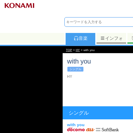
音楽
インフォ
TOP
>
HY
> with you
with you
シングル
HY
シングル
with you