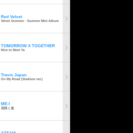
Red Velvet
Velvet Summer - Summer Mini Album
TOMORROW X TOGETHER
Nice to Meet Ya
Travis Japan
On My Road (Stadium ver.)
ME:I
花咲く道