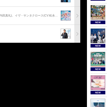
安部菜々(CV:三宅麻理恵)、神崎蘭子(CV:内田真礼)、イヴ・サンタクロース(CV:松永あかね)
NEW
NEW
NEW
NEW