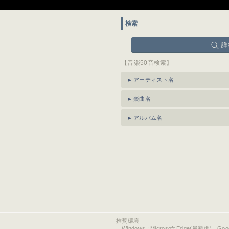
検索
詳
【音楽50音検索】
アーティスト名
楽曲名
アルバム名
推奨環境
Windows : Microsoft Edge(最新版)、Go