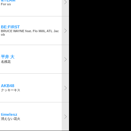
&TEAM
For us
BE:FIRST
BRUCE WAYNE feat. Flo Milli, ATL Jac
ob
平井 大
名残花
AKB48
クッキーキス
timelesz
消えない花火