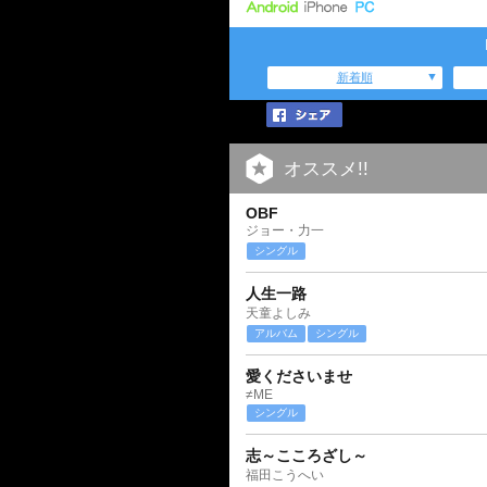
新着順
オススメ!!
OBF
ジョー・力一
シングル
人生一路
天童よしみ
アルバム
シングル
愛くださいませ
≠ME
シングル
志～こころざし～
福田こうへい