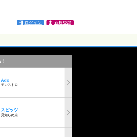
ログイン
新規登録
め！
Ado
モンストロ
スピッツ
見知らぬ糸