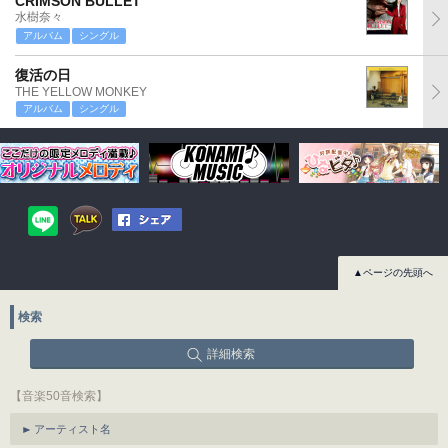
CRIMSON BULLET
水樹奈々
アルバム
シングル
復活の日
THE YELLOW MONKEY
アルバム
シングル
▲ページの先頭へ
検索
詳細検索
【音楽50音検索】
アーティスト名