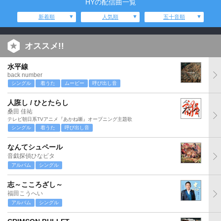
HYの配信曲一覧
新着順
人気順
五十音順
オススメ!!
水平線
back number
シングル
着うた
ムービー
呼び出し音
人誑し / ひとたらし
桑田 佳祐
テレビ朝日系TVアニメ『あかね噺』オープニング主題歌
シングル
着うた
呼び出し音
なんてシュペール
音戯探偵ひなビタ
アルバム
シングル
志～こころざし～
福田こうへい
アルバム
シングル