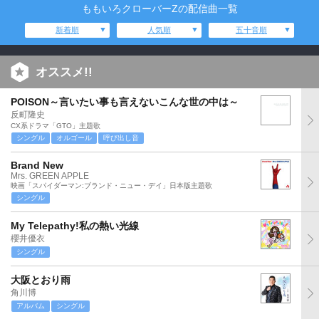
ももいろクローバーZの配信曲一覧
新着順
人気順
五十音順
オススメ!!
POISON～言いたい事も言えないこんな世の中は～
反町隆史
CX系ドラマ「GTO」主題歌
シングル
オルゴール
呼び出し音
Brand New
Mrs. GREEN APPLE
映画「スパイダーマン:ブランド・ニュー・デイ」日本版主題歌
シングル
My Telepathy!私の熱い光線
櫻井優衣
シングル
大阪とおり雨
角川博
アルバム
シングル