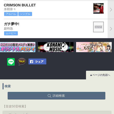
CRIMSON BULLET
水樹奈々
アルバム
シングル
ガチ夢中!
超特急
ムービー
▲ページの先頭へ
検索
詳細検索
【音楽50音検索】