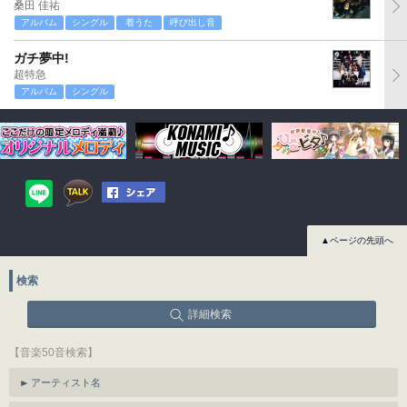
桑田 佳祐
アルバム
シングル
着うた
呼び出し音
ガチ夢中!
超特急
アルバム
シングル
▲ページの先頭へ
検索
詳細検索
【音楽50音検索】
アーティスト名