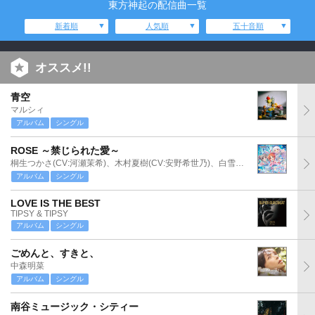
東方神起の配信曲一覧
新着順
人気順
五十音順
オススメ!!
青空
マルシィ
アルバム
シングル
ROSE ～禁じられた愛～
桐生つかさ(CV:河瀬茉希)、木村夏樹(CV:安野希世乃)、白雪千夜(CV:関口理咲)
アルバム
シングル
LOVE IS THE BEST
TIPSY & TIPSY
アルバム
シングル
ごめんと、すきと、
中森明菜
アルバム
シングル
南谷ミュージック・シティー