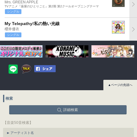
Mrs. GREEN APPLE
TVアニメ『薬屋のひとりごと』第2期 第2クールオープニングテーマ
シングル
My Telepathy!私の熱い光線
櫻井優衣
シングル
▲ページの先頭へ
検索
詳細検索
【音楽50音検索】
アーティスト名