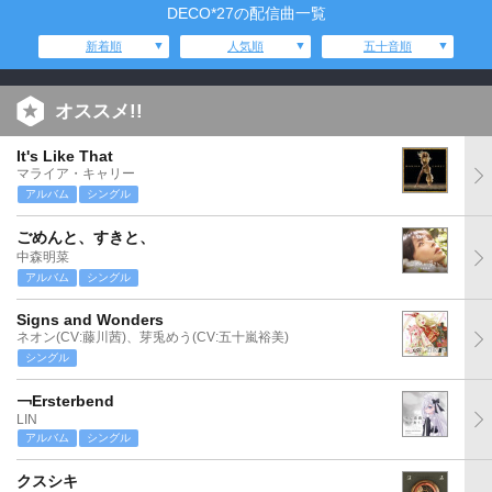
DECO*27の配信曲一覧
新着順
人気順
五十音順
オススメ!!
It's Like That
マライア・キャリー
アルバム
シングル
ごめんと、すきと、
中森明菜
アルバム
シングル
Signs and Wonders
ネオン(CV:藤川茜)、芽兎めう(CV:五十嵐裕美)
シングル
￢Ersterbend
LIN
アルバム
シングル
クスシキ