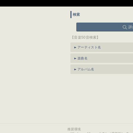
検索
詳
【音楽50音検索】
アーティスト名
楽曲名
アルバム名
推奨環境