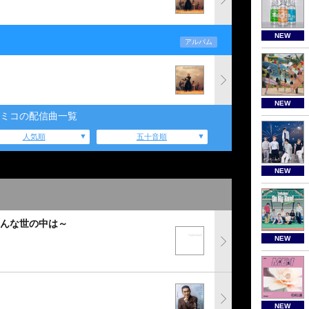
NEW
アルバム
NEW
ミコの配信曲一覧
人気順
五十音順
NEW
こんな世の中は～
NEW
NEW