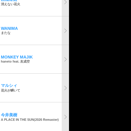
消えない花火
WANIMA
またな
MONKEY MAJIK
haneto feat. 友成空
マルシィ
花火が瞬いて
今井美樹
A PLACE IN THE SUN(2026 Remaster)