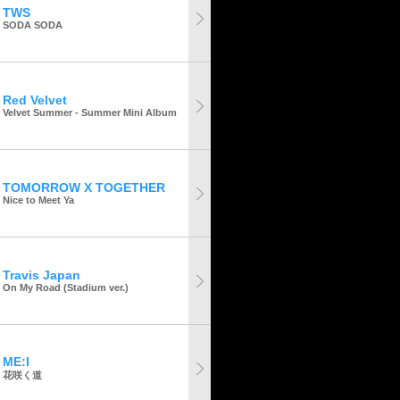
TWS
SODA SODA
Red Velvet
Velvet Summer - Summer Mini Album
TOMORROW X TOGETHER
Nice to Meet Ya
Travis Japan
On My Road (Stadium ver.)
ME:I
花咲く道