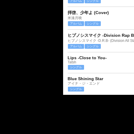
アルバム
シングル
拝啓、少年よ (Cover)
米湊月映
アルバム
シングル
ヒプノシスマイク -Division Rap Bat
ヒプノシスマイク -D.R.B- (Division All Sta
アルバム
シングル
Lips -Close to You-
Tatsh
シングル
Blue Shining Star
アイナ・ジ・エンド
シングル