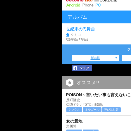
アルバム
世紀末の円舞曲
クミコ
収録商品:13商品
ク
新着順
オススメ!!
POISON～言いたい事も言えない
反町隆史
CX系ドラマ「GTO」主題歌
シングル
オルゴール
呼び出し音
女の意地
角川博