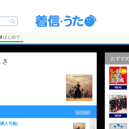
はじめて
おすす
とき
NEW
シングル
NEW
ム購入可能)