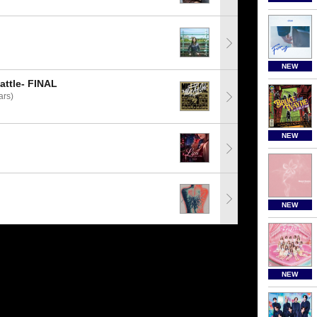
NEW
tle- FINAL
rs)
NEW
NEW
NEW