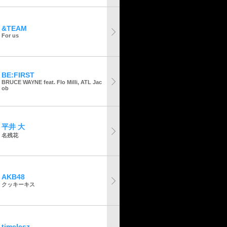
&TEAM
For us
BE:FIRST
BRUCE WAYNE feat. Flo Milli, ATL Jac
ob
平井 大
名残花
AKB48
クッキーキス
timelesz