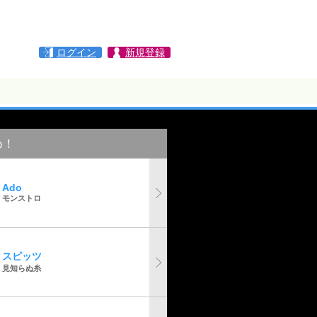
ログイン
新規登録
め！
Ado
モンストロ
スピッツ
見知らぬ糸