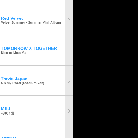
Red Velvet
Velvet Summer - Summer Mini Album
TOMORROW X TOGETHER
Nice to Meet Ya
Travis Japan
On My Road (Stadium ver.)
ME:I
花咲く道