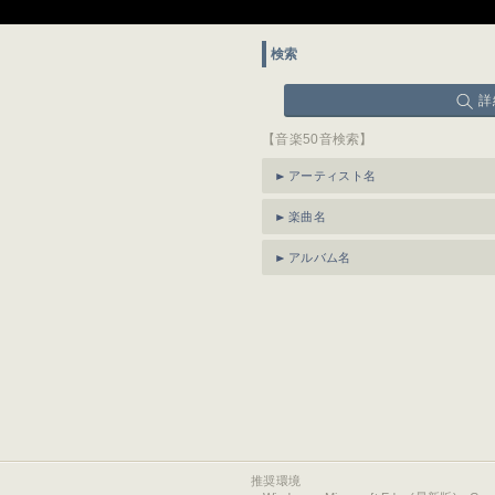
検索
詳
【音楽50音検索】
アーティスト名
楽曲名
アルバム名
推奨環境