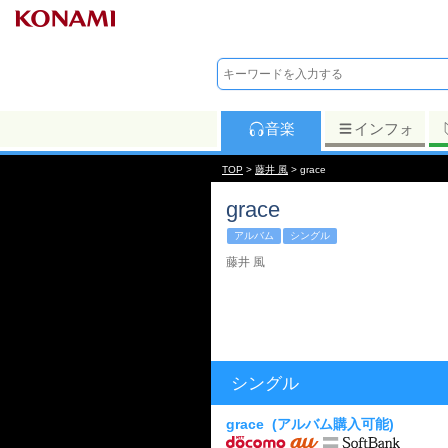
音楽
インフォ
TOP
>
藤井 風
> grace
grace
アルバム
シングル
藤井 風
シングル
grace
(アルバム購入可能)