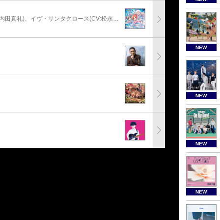
安部菜々(CV:三宅麻理恵)、神崎蘭子(CV:内田真礼)、イヴ・サンタクロース(CV:松永あかね)
NEW
NEW
NEW
NEW