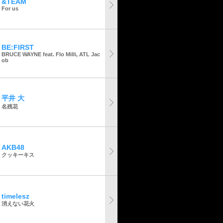
&TEAM
For us
BE:FIRST
BRUCE WAYNE feat. Flo Milli, ATL Jac
ob
平井 大
名残花
AKB48
クッキーキス
timelesz
消えない花火