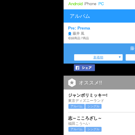
アルバム
Pre: Prema
藤井 風
収録商品:7商品
藤
新着順
オススメ!!
ジャンボリミッキー!
東京ディズニーランド
アルバム
シングル
志～こころざし～
福田こうへい
アルバム
シングル