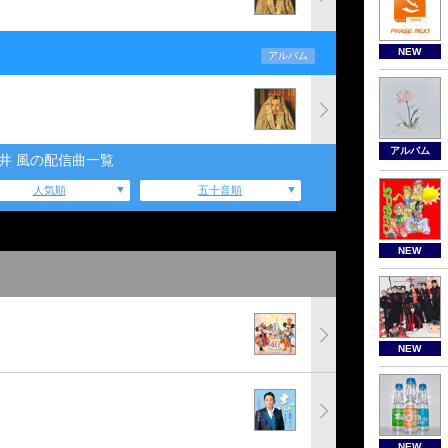
NEW
アルバム
アルバム
井 風の配信曲一覧
人気順
五十音順
NEW
NEW
NEW