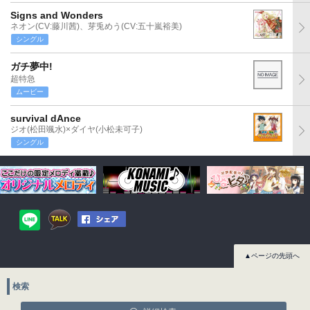
Signs and Wonders
ネオン(CV:藤川茜)、芽兎めう(CV:五十嵐裕美)
シングル
ガチ夢中!
超特急
ムービー
survival dAnce
ジオ(松田颯水)×ダイヤ(小松未可子)
シングル
▲ページの先頭へ
検索