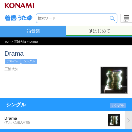
メニュー
音楽
はじめて
TOP
>
三浦大知
> Drama
Drama
アルバム
シングル
三浦大知
シングル
シングル
Drama
(アルバム購入可能)