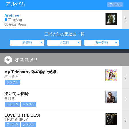
アルバム
アルバム
Archive
三浦大知
収録商品:44商品
三浦大知の配信曲一覧
新着順
人気順
五十音順
オススメ!!
My Telepathy!私の熱い光線
櫻井優衣
シングル
泣いて…長崎
角川博
アルバム
シングル
LOVE IS THE BEST
TIPSY & TIPSY
アルバム
シングル