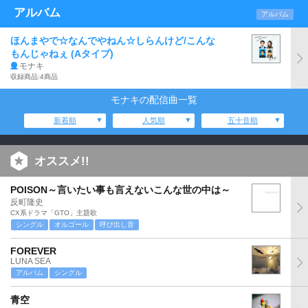
アルバム
アルバム
ほんまやで☆なんでやねん☆しらんけど/こんな
もんじゃねぇ (Aタイプ)
モナキ
収録商品:4商品
モナキの配信曲一覧
新着順
人気順
五十音順
オススメ!!
POISON～言いたい事も言えないこんな世の中は～
反町隆史
CX系ドラマ「GTO」主題歌
シングル
オルゴール
呼び出し音
FOREVER
LUNA SEA
アルバム
シングル
青空