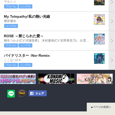
マルシィ
アルバム
シングル
My Telepathy!私の熱い光線
櫻井優衣
シングル
ROSE ～禁じられた愛～
桐生つかさ(CV:河瀬茉希)、木村夏樹(CV:安野希世乃)、白雪千夜(CV:関口理咲)
アルバム
シングル
バイナリスター -Nor Remix-
ここなつ2.0
アルバム
シングル
▲ページの先頭へ