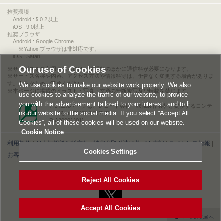
推奨環境
Android : 5.0.2以上
iOS : 9.0以上
推奨ブラウザ
Android : Google Chrome
※Yahoo!ブラウザは非対応です。
iOS : Safari
Our use of Cookies
サービスをご利用されるには、情報料のほかに通信料が必要になります。
サービス名称や内容、アクセス方法や情報料等は、予告なく変更する場合がありま
す。あらかじめご了承ください。
We use cookies to make our website work properly. We also
本ページに掲載のイラスト・写真・文章の無断複写及び転載を禁じます。
use cookies to analyze the traffic of our website, to provide
you with the advertisement tailored to your interest, and to li
このエルマークは、レコード会社・映像製作会社が提供するコンテ
nk our website to the social media. If you select “Accept All
ンツを示す登録商標です。
RIAJ00013011
Cookies”, all of these cookies will be used on our website.
Cookie Notice
利用規約
|
個人情報等保護方針
|
特定商取引法に基づく表記
|
ライセンス情報
|
Cookies Settings
お客様情報の外部送信について
|
Cookies Settings
©2026 Konami Digital Entertainment
Reject All Cookies
Accept All Cookies
▲ページの先頭へ