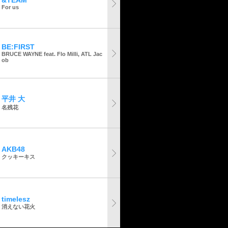
&TEAM
For us
BE:FIRST
BRUCE WAYNE feat. Flo Milli, ATL Jac
ob
平井 大
名残花
AKB48
クッキーキス
timelesz
消えない花火