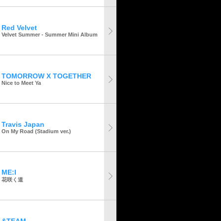
Red Velvet
Velvet Summer - Summer Mini Album
TOMORROW X TOGETHER
Nice to Meet Ya
Travis Japan
On My Road (Stadium ver.)
ME:I
花咲く道