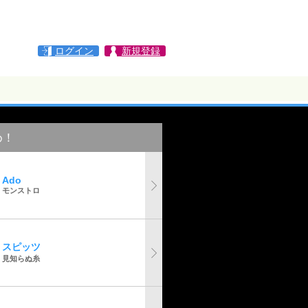
ログイン
新規登録
め！
Ado
モンストロ
スピッツ
見知らぬ糸