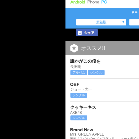
BE
新着順
オススメ!!
誰かがこの僕を
長渕剛
アルバム
シングル
OBF
ジョー・力一
シングル
クッキーキス
AKB48
シングル
Brand New
Mrs. GREEN APPLE
映画「スパイダーマン:ブランド・ニュー・デイ