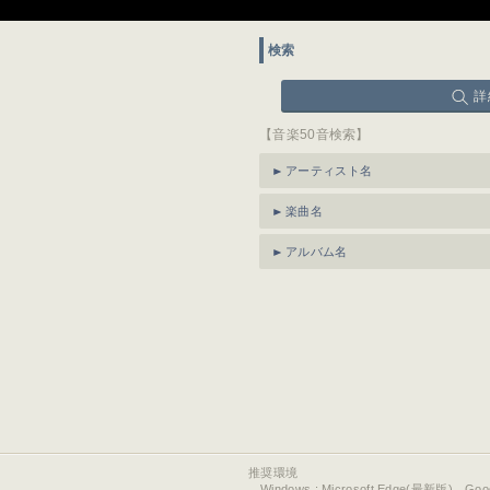
検索
詳
【音楽50音検索】
アーティスト名
楽曲名
アルバム名
推奨環境
Windows : Microsoft Edge(最新版)、Go