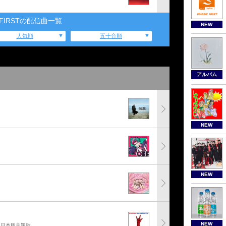
:FIRSTの配信曲一覧
NEW
人気順
五十音順
アルバム
NEW
NEW
NEW
」日本版主題歌