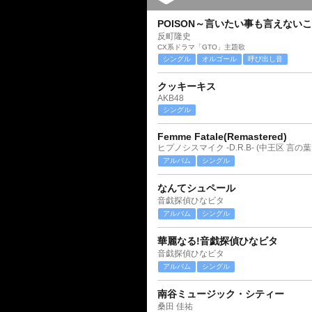
POISON～言いたい事も言えない
反町隆史
CX系ドラマ「GTO」主題歌
シングル
オルゴール
呼び出し音
クッキーキス
AKB48
シングル
Femme Fatale(Remastered)
ヒプノシスマイク -D.R.B- (中王区 言の葉
アルバム
シングル
なんてシュペール
音戯探偵ひなビタ
アルバム
シングル
華麗なる!音戯探偵ひなビタ
音戯探偵ひなビタ
アルバム
シングル
南谷ミュージック・シティー
桑田 佳祐