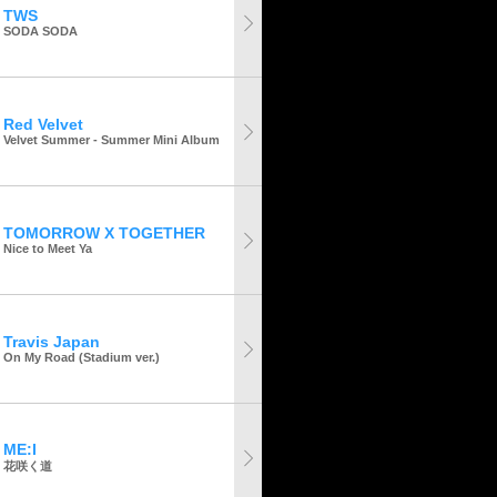
TWS
SODA SODA
Red Velvet
Velvet Summer - Summer Mini Album
TOMORROW X TOGETHER
Nice to Meet Ya
Travis Japan
On My Road (Stadium ver.)
ME:I
花咲く道