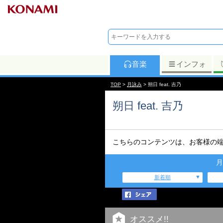
音楽
インフォ
TOP
>
月詠み
> 朔日 feat. 吉乃
朔日 feat. 吉乃
こちらのコンテンツは、お客様の
月
新着順
オススメ!!