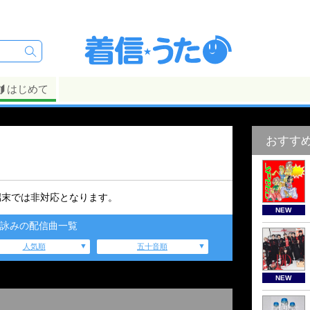
はじめて
おすす
端末では非対応となります。
NEW
詠みの配信曲一覧
人気順
五十音順
NEW