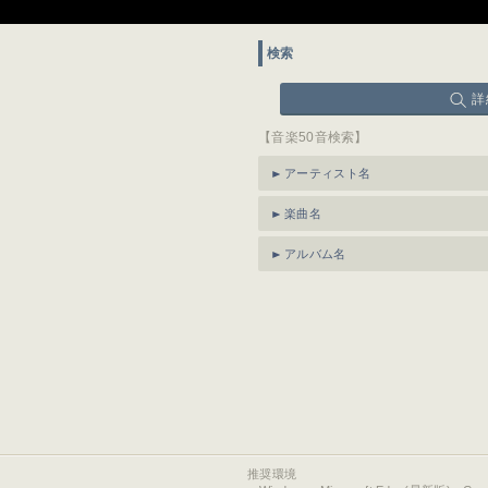
検索
詳
【音楽50音検索】
アーティスト名
楽曲名
アルバム名
推奨環境