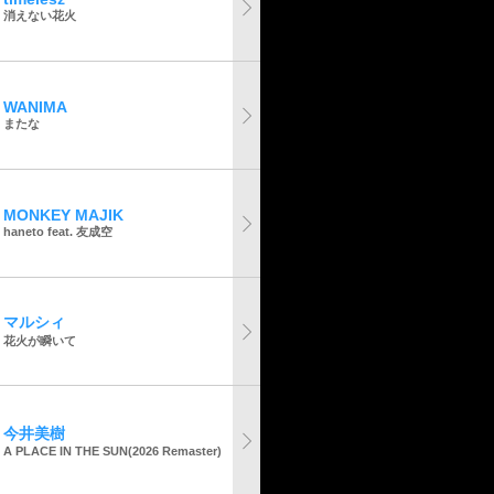
消えない花火
WANIMA
またな
MONKEY MAJIK
haneto feat. 友成空
マルシィ
花火が瞬いて
今井美樹
A PLACE IN THE SUN(2026 Remaster)