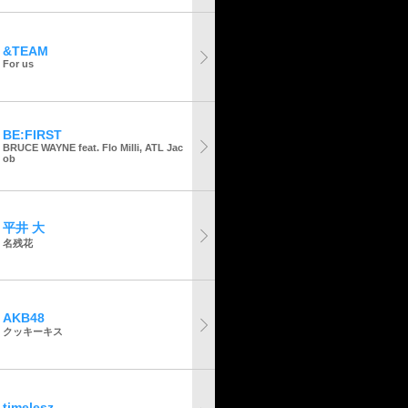
&TEAM
For us
BE:FIRST
BRUCE WAYNE feat. Flo Milli, ATL Jac
ob
平井 大
名残花
AKB48
クッキーキス
timelesz