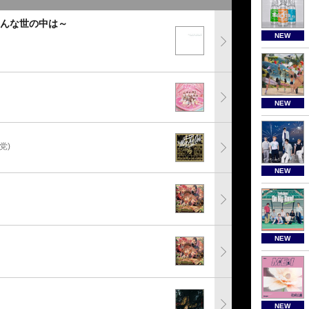
こんな世の中は～
NEW
NEW
党)
NEW
NEW
NEW