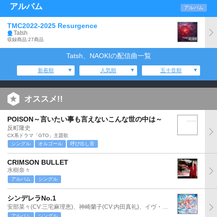
アルバム
アルバム
TMC2022-2025 Resurgence
Tatsh
収録商品:27商品
Tatsh、NAOKIの配信曲一覧
新着順
人気順
五十音順
オススメ!!
POISON～言いたい事も言えないこんな世の中は～
反町隆史
CX系ドラマ「GTO」主題歌
シングル
オルゴール
呼び出し音
CRIMSON BULLET
水樹奈々
アルバム
シングル
シンデレラNo.1
安部菜々(CV:三宅麻理恵)、神崎蘭子(CV:内田真礼)、イヴ・サンタクロース(CV:松永あかね)
アルバム
シングル