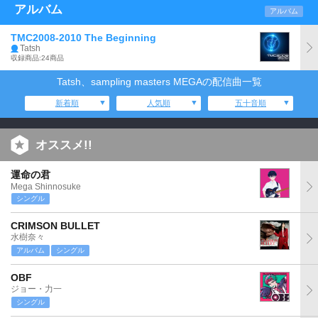
アルバム
アルバム
TMC2008-2010 The Beginning
Tatsh
収録商品:24商品
Tatsh、sampling masters MEGAの配信曲一覧
新着順
人気順
五十音順
オススメ!!
運命の君
Mega Shinnosuke
シングル
CRIMSON BULLET
水樹奈々
アルバム
シングル
OBF
ジョー・力一
シングル