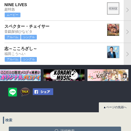
NINE LIVES
超特急
ムービー
スペクター・チェイサー
音戯探偵ひなビタ
アルバム
シングル
志～こころざし～
福田こうへい
アルバム
シングル
▲ページの先頭へ
検索