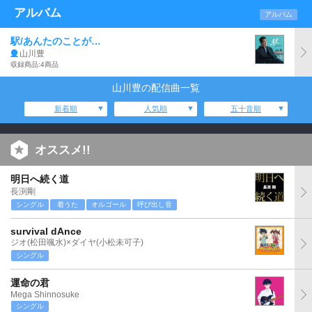
アルバム
アルバム
駅/あんたのことが…
山川豊
収録商品:4商品
山川豊の配信曲一覧
新着順
人気順
五十音順
オススメ!!
明日へ続く道
長渕剛
シングル
着うた
オルゴール
呼び出し音
survival dAnce
ジオ(松田颯水)×ダイヤ(小松未可子)
シングル
運命の君
Mega Shinnosuke
シングル