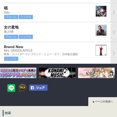
唱
Ado
アルバム
シングル
女の意地
角川博
アルバム
シングル
Brand New
Mrs. GREEN APPLE
映画「スパイダーマン:ブランド・ニュー・デイ」日本版主題歌
シングル
▲ページの先頭へ
検索