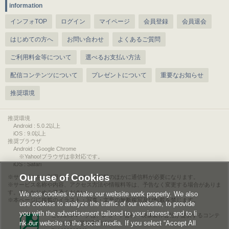
information
インフォTOP
ログイン
マイページ
会員登録
会員退会
はじめての方へ
お問い合わせ
よくあるご質問
ご利用料金等について
選べるお支払い方法
配信コンテンツについて
プレゼントについて
重要なお知らせ
推奨環境
推奨環境
Android : 5.0.2以上
iOS : 9.0以上
推奨ブラウザ
Android : Google Chrome
※Yahoo!ブラウザは非対応です。
iOS : Safari
Our use of Cookies
サービスをご利用されるには、情報料のほかに通信料が必要になります。
サービス名称や内容、アクセス方法や情報料等は、予告なく変更する場合がありま
す。あらかじめご了承ください。
We use cookies to make our website work properly. We also
本ページに掲載のイラスト・写真・文章の無断複写及び転載を禁じます。
use cookies to analyze the traffic of our website, to provide
you with the advertisement tailored to your interest, and to li
このエルマークは、レコード会社・映像製作会社が提供するコンテ
nk our website to the social media. If you select “Accept All
ンツを示す登録商標です。