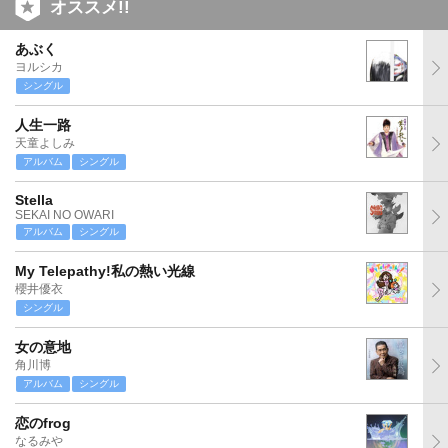
オススメ!!
あぶく
ヨルシカ
シングル
人生一路
天童よしみ
アルバム
シングル
Stella
SEKAI NO OWARI
アルバム
シングル
My Telepathy!私の熱い光線
櫻井優衣
シングル
女の意地
角川博
アルバム
シングル
恋のfrog
なるみや