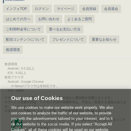
インフォTOP
ログイン
マイページ
会員登録
会員退会
はじめての方へ
お問い合わせ
よくあるご質問
ご利用料金等について
選べるお支払い方法
配信コンテンツについて
プレゼントについて
重要なお知らせ
推奨環境
推奨環境
Android : 5.0.2以上
iOS : 9.0以上
推奨ブラウザ
Android : Google Chrome
※Yahoo!ブラウザは非対応です。
iOS : Safari
Our use of Cookies
サービスをご利用されるには、情報料のほかに通信料が必要になります。
サービス名称や内容、アクセス方法や情報料等は、予告なく変更する場合がありま
す。あらかじめご了承ください。
We use cookies to make our website work properly. We also
本ページに掲載のイラスト・写真・文章の無断複写及び転載を禁じます。
use cookies to analyze the traffic of our website, to provide
you with the advertisement tailored to your interest, and to li
このエルマークは、レコード会社・映像製作会社が提供するコンテ
nk our website to the social media. If you select “Accept All
ンツを示す登録商標です。
RIAJ00013011
Cookies”, all of these cookies will be used on our website.