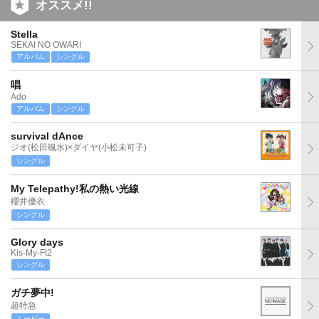
オススメ!!
Stella
SEKAI NO OWARI
アルバム
シングル
唱
Ado
アルバム
シングル
survival dAnce
ジオ(松田颯水)×ダイヤ(小松未可子)
シングル
My Telepathy!私の熱い光線
櫻井優衣
シングル
Glory days
Kis-My-Ft2
シングル
ガチ夢中!
超特急
ムービー