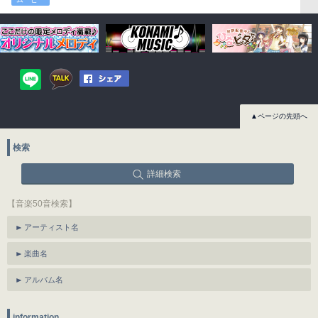
▲ページの先頭へ
検索
詳細検索
【音楽50音検索】
アーティスト名
楽曲名
アルバム名
information