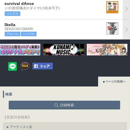
survival dAnce
ジオ(松田颯水)×ダイヤ(小松未可子)
シングル
Stella
SEKAI NO OWARI
アルバム
シングル
▲ページの先頭へ
検索
詳細検索
【音楽50音検索】
アーティスト名