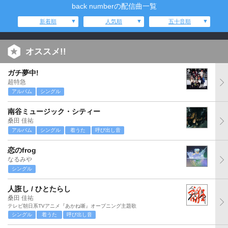
back numberの配信曲一覧
新着順
人気順
五十音順
オススメ!!
ガチ夢中!
超特急
アルバム
シングル
南谷ミュージック・シティー
桑田 佳祐
アルバム
シングル
着うた
呼び出し音
恋のfrog
なるみや
シングル
人誑し / ひとたらし
桑田 佳祐
テレビ朝日系TVアニメ『あかね噺』オープニング主題歌
シングル
着うた
呼び出し音