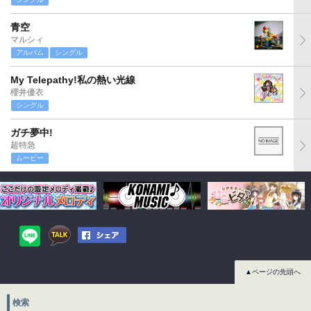
青空
マルシィ
アルバム
シングル
My Telepathy!私の熱い光線
櫻井優衣
シングル
ガチ夢中!
超特急
ムービー
▲ページの先頭へ
検索