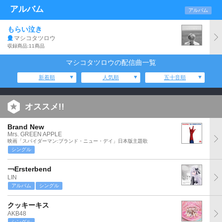
アルバム
アルバム
もらい泣き
マシコタツロウ
収録商品:11商品
マシコタツロウの配信曲一覧
新着順
人気順
五十音順
オススメ!!
Brand New
Mrs. GREEN APPLE
映画「スパイダーマン:ブランド・ニュー・デイ」日本版主題歌
シングル
￢Ersterbend
LIN
アルバム
シングル
クッキーキス
AKB48
シングル