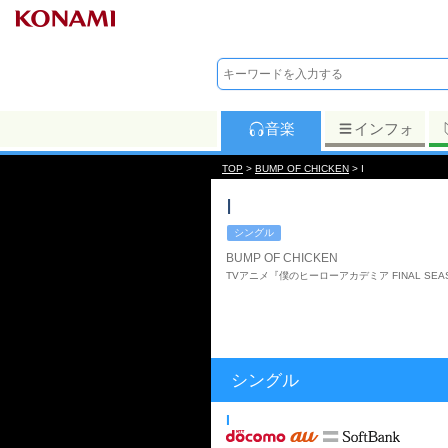
音楽
インフォ
TOP
>
BUMP OF CHICKEN
> I
I
シングル
BUMP OF CHICKEN
TVアニメ『僕のヒーローアカデミア FINAL SE
シングル
I