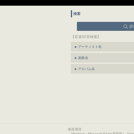
検索
詳
【音楽50音検索】
アーティスト名
楽曲名
アルバム名
推奨環境
Windows : Microsoft Edge(最新版)、Go