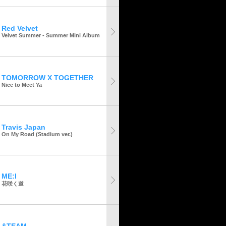
Red Velvet
Velvet Summer - Summer Mini Album
TOMORROW X TOGETHER
Nice to Meet Ya
Travis Japan
On My Road (Stadium ver.)
ME:I
花咲く道