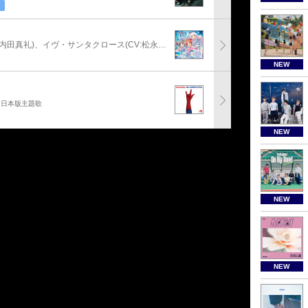
安部菜々(CV:三宅麻理恵)、神崎蘭子(CV:内田真礼)、イヴ・サンタクロース(CV:松永あかね)
NEW
」日本版主題歌
NEW
NEW
NEW