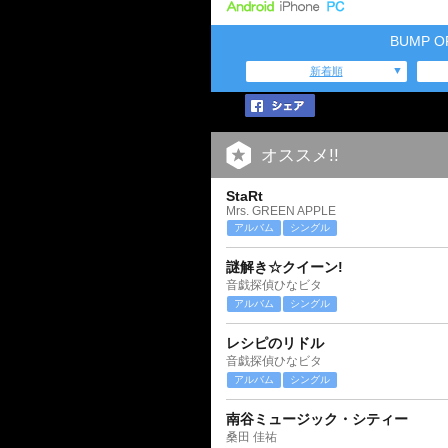
BUMP 
新着順
オススメ!!
StaRt
Mrs. GREEN APPLE
アルバム
シングル
謎解き☆クイーン!
音戯探偵ひなビタ
アルバム
シングル
レシピのリドル
音戯探偵ひなビタ
アルバム
シングル
南谷ミュージック・シティー
桑田 佳祐