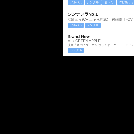
アルバム
シングル
着うた
呼び出し音
シンデレラNo.1
アルバム
シングル
Brand New
Mrs. GREEN APPLE
映画「スパイダーマン:ブランド・ニュー・デイ
シングル