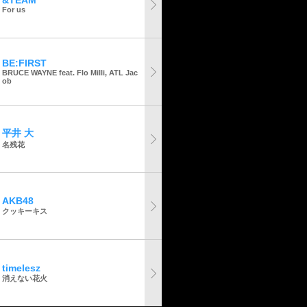
&TEAM
For us
BE:FIRST
BRUCE WAYNE feat. Flo Milli, ATL Jac
ob
平井 大
名残花
AKB48
クッキーキス
timelesz
消えない花火