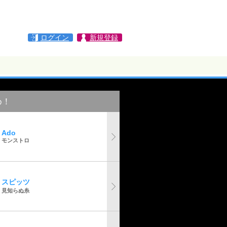
ログイン
新規登録
め！
Ado
モンストロ
スピッツ
見知らぬ糸