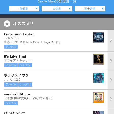
Snow Manの配信曲一覧
新着順
人気順
五十音順
オススメ!!
Engel und Teufel
TVサントラ
CX系ドラマ「医龍 Team Medical Dragon2」より
シングル
It's Like That
マライア・キャリー
アルバム
シングル
ポラリスノウタ
ここなつ2.0
アルバム
シングル
survival dAnce
ジオ(松田颯水)×ダイヤ(小松未可子)
シングル
ひっひっふー