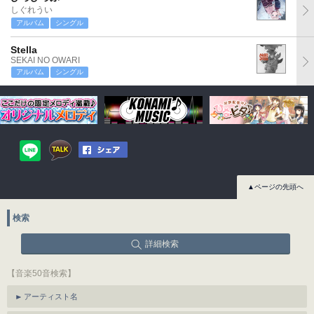
しぐれうい
アルバム
シングル
Stella
SEKAI NO OWARI
アルバム
シングル
▲ページの先頭へ
検索
詳細検索
【音楽50音検索】
アーティスト名