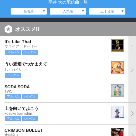
平井 大の配信曲一覧
新着順
人気順
五十音順
オススメ!!
It's Like That
マライア・キャリー
アルバム
シングル
うい麦畑でつかまえて
しぐれうい
シングル
SODA SODA
TWS
アルバム
シングル
上を向いて歩こう
kosuke kamishin
アルバム
シングル
CRIMSON BULLET
水樹奈々