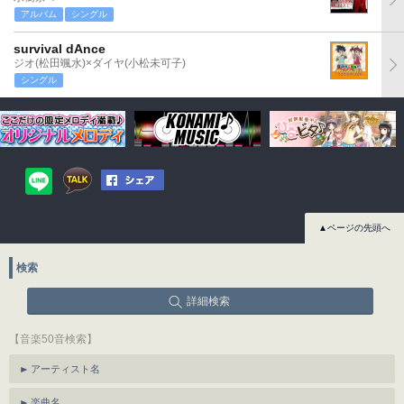
アルバム
シングル
survival dAnce
ジオ(松田颯水)×ダイヤ(小松未可子)
シングル
▲ページの先頭へ
検索
詳細検索
【音楽50音検索】
アーティスト名
楽曲名