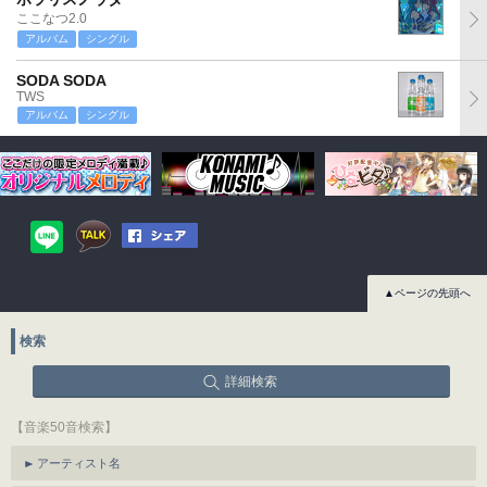
ここなつ2.0
アルバム
シングル
SODA SODA
TWS
アルバム
シングル
▲ページの先頭へ
検索
詳細検索
【音楽50音検索】
アーティスト名