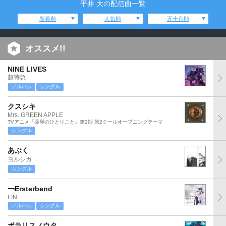
平井 大の配信曲一覧
新着順
人気順
五十音順
オススメ!!
NINE LIVES
超特急
アルバム
シングル
クスシキ
Mrs. GREEN APPLE
TVアニメ『薬屋のひとりごと』第2期 第2クールオープニングテーマ
シングル
あぶく
ヨルシカ
シングル
￢Ersterbend
LIN
アルバム
シングル
ポラリスノウタ