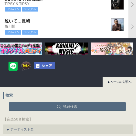
TIPSY & TIPSY
アルバム
シングル
泣いて…長崎
角川博
アルバム
シングル
▲ページの先頭へ
検索
詳細検索
【音楽50音検索】
アーティスト名