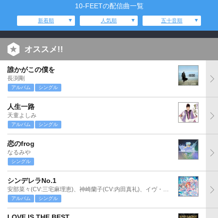
10-FEETの配信曲一覧
新着順
人気順
五十音順
オススメ!!
誰かがこの僕を
長渕剛
アルバム
シングル
人生一路
天童よしみ
アルバム
シングル
恋のfrog
なるみや
シングル
シンデレラNo.1
安部菜々(CV:三宅麻理恵)、神崎蘭子(CV:内田真礼)、イヴ・サンタクロース(CV:松永あかね)
アルバム
シングル
LOVE IS THE BEST