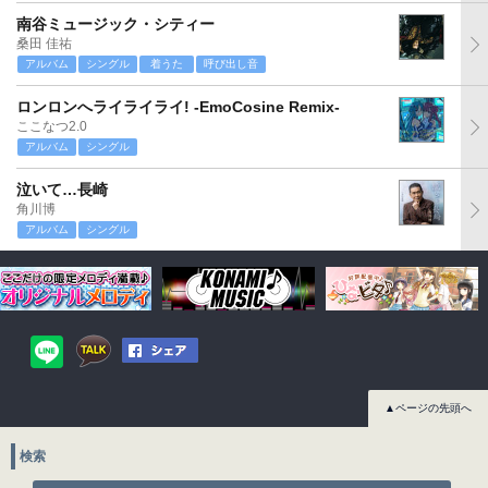
南谷ミュージック・シティー
桑田 佳祐
アルバム
シングル
着うた
呼び出し音
ロンロンへライライライ! -EmoCosine Remix-
ここなつ2.0
アルバム
シングル
泣いて…長崎
角川博
アルバム
シングル
▲ページの先頭へ
検索