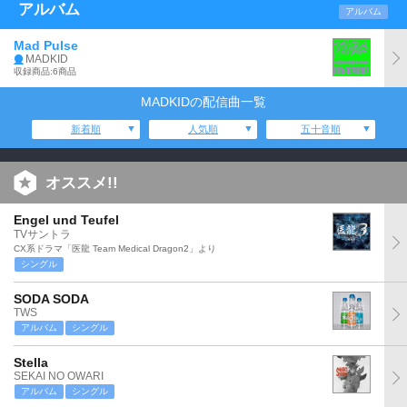
アルバム
アルバム
Mad Pulse
MADKID
収録商品:6商品
MADKIDの配信曲一覧
新着順
人気順
五十音順
オススメ!!
Engel und Teufel
TVサントラ
CX系ドラマ「医龍 Team Medical Dragon2」より
シングル
SODA SODA
TWS
アルバム
シングル
Stella
SEKAI NO OWARI
アルバム
シングル