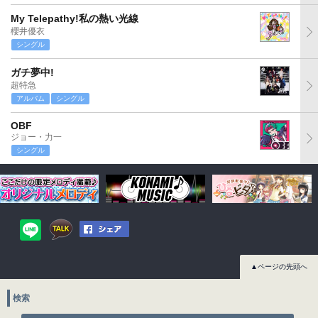
My Telepathy!私の熱い光線
櫻井優衣
シングル
ガチ夢中!
超特急
アルバム
シングル
OBF
ジョー・力一
シングル
▲ページの先頭へ
検索