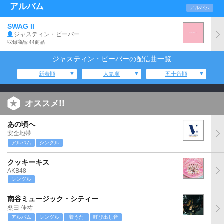
アルバム
アルバム
SWAG II
ジャスティン・ビーバー
収録商品:44商品
ジャスティン・ビーバーの配信曲一覧
新着順
人気順
五十音順
オススメ!!
あの頃へ
安全地帯
アルバム
シングル
クッキーキス
AKB48
シングル
南谷ミュージック・シティー
桑田 佳祐
アルバム
シングル
着うた
呼び出し音