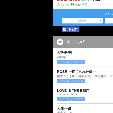
フレ
新着順
オススメ!!
ガチ夢中!
超特急
アルバム
シングル
ROSE ～禁じられた愛～
桐生つかさ(CV:河瀬茉希)、木村夏樹(CV
アルバム
シングル
LOVE IS THE BEST
TIPSY & TIPSY
アルバム
シングル
人生一路