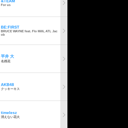
&TEAM
For us
BE:FIRST
BRUCE WAYNE feat. Flo Milli, ATL Jac
ob
平井 大
名残花
AKB48
クッキーキス
timelesz
消えない花火