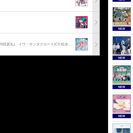
NEW
安部菜々(CV:三宅麻理恵)、神崎蘭子(CV:内田真礼)、イヴ・サンタクロース(CV:松永あかね)
NEW
NEW
NEW