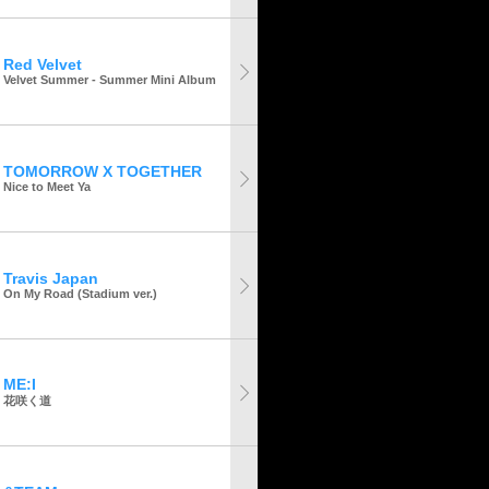
Red Velvet
Velvet Summer - Summer Mini Album
TOMORROW X TOGETHER
Nice to Meet Ya
Travis Japan
On My Road (Stadium ver.)
ME:I
花咲く道