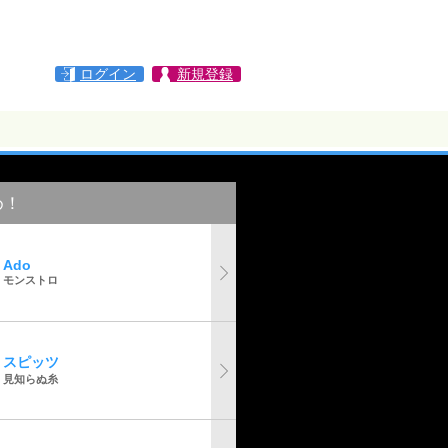
ログイン
新規登録
め！
Ado
モンストロ
スピッツ
見知らぬ糸