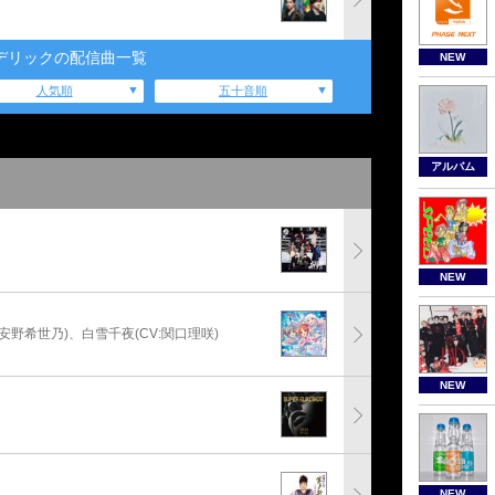
デリックの配信曲一覧
NEW
人気順
五十音順
アルバム
NEW
:安野希世乃)、白雪千夜(CV:関口理咲)
NEW
NEW