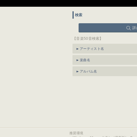
検索
詳
【音楽50音検索】
アーティスト名
楽曲名
アルバム名
推奨環境