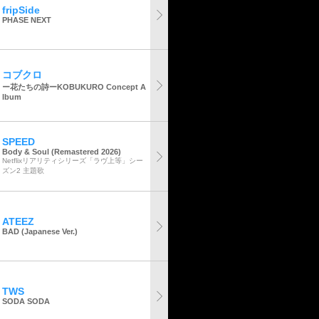
fripSide
PHASE NEXT
コブクロ
ー花たちの詩ーKOBUKURO Concept A
lbum
SPEED
Body & Soul (Remastered 2026)
Netflixリアリティシリーズ「ラヴ上等」シー
ズン2 主題歌
ATEEZ
BAD (Japanese Ver.)
TWS
SODA SODA