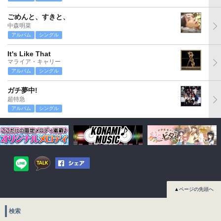
ごめんと、すきと、
中森明菜
アルバム
シングル
It's Like That
マライア・キャリー
アルバム
シングル
ガチ夢中!
超特急
アルバム
シングル
▲ページの先頭へ
検索