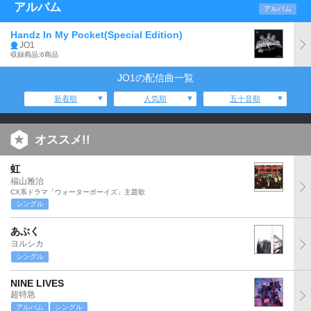
アルバム
アルバム
Handz In My Pocket(Special Edition)
JO1
収録商品:6商品
JO1の配信曲一覧
新着順
人気順
五十音順
オススメ!!
虹
福山雅治
CX系ドラマ「ウォーターボーイズ」主題歌
シングル
あぶく
ヨルシカ
シングル
NINE LIVES
超特急
アルバム
シングル