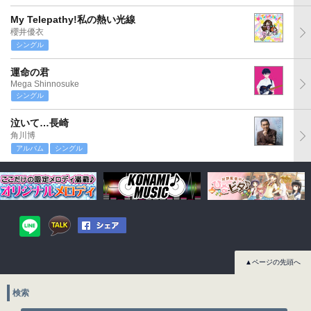
My Telepathy!私の熱い光線
櫻井優衣
シングル
運命の君
Mega Shinnosuke
シングル
泣いて…長崎
角川博
アルバム
シングル
▲ページの先頭へ
検索