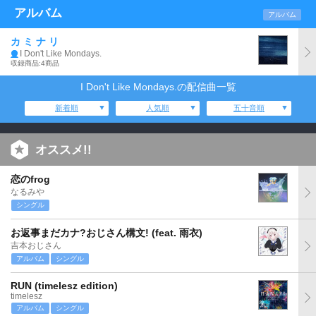
アルバム
アルバム
カ ミ ナ リ
I Don't Like Mondays.
収録商品:4商品
I Don't Like Mondays.の配信曲一覧
新着順
人気順
五十音順
オススメ!!
恋のfrog
なるみや
シングル
お返事まだカナ?おじさん構文! (feat. 雨衣)
吉本おじさん
アルバム
シングル
RUN (timelesz edition)
timelesz
アルバム
シングル