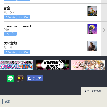
青空
マルシィ
アルバム
シングル
Love me forever!
Ado
シングル
女の意地
角川博
アルバム
シングル
▲ページの先頭へ
検索