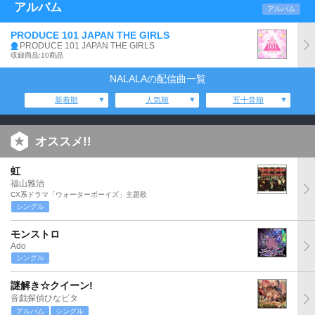
アルバム
アルバム
PRODUCE 101 JAPAN THE GIRLS
PRODUCE 101 JAPAN THE GIRLS
収録商品:10商品
NALALAの配信曲一覧
新着順
人気順
五十音順
オススメ!!
虹
福山雅治
CX系ドラマ「ウォーターボーイズ」主題歌
シングル
モンストロ
Ado
シングル
謎解き☆クイーン!
音戯探偵ひなビタ
アルバム
シングル