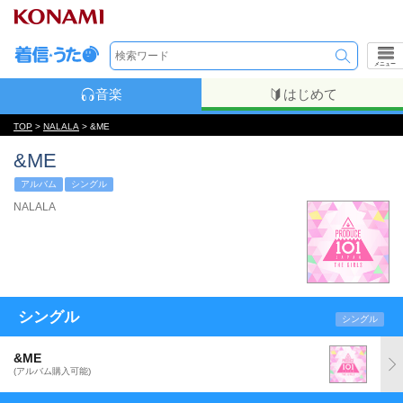
メニュー
音楽
はじめて
TOP
>
NALALA
> &ME
&ME
アルバム
シングル
NALALA
シングル
シングル
&ME
(アルバム購入可能)