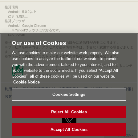
推奨環境
Android : 5.0.2以上
iOS : 9.0以上
推奨ブラウザ
Android : Google Chrome
※Yahoo!ブラウザは非対応です。
iOS : Safari
Our use of Cookies
サービスをご利用されるには、情報料のほかに通信料が必要になります。
サービス名称や内容、アクセス方法や情報料等は、予告なく変更する場合がありま
す。あらかじめご了承ください。
We use cookies to make our website work properly. We also
本ページに掲載のイラスト・写真・文章の無断複写及び転載を禁じます。
use cookies to analyze the traffic of our website, to provide
you with the advertisement tailored to your interest, and to li
このエルマークは、レコード会社・映像製作会社が提供するコンテ
nk our website to the social media. If you select “Accept All
ンツを示す登録商標です。
RIAJ00013011
Cookies”, all of these cookies will be used on our website.
Cookie Notice
利用規約
|
個人情報等保護方針
|
特定商取引法に基づく表記
|
ライセンス情報
|
Cookies Settings
お客様情報の外部送信について
|
Cookies Settings
©2026 Konami Digital Entertainment
Reject All Cookies
Accept All Cookies
▲ページの先頭へ