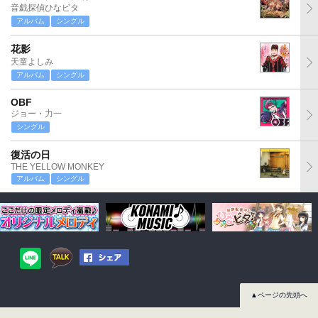
音戯探偵ひなビタ
アルバム
シングル
花影
天童よしみ
アルバム
シングル
OBF
ジョー・力一
シングル
復活の日
THE YELLOW MONKEY
アルバム
シングル
▲ページの先頭へ