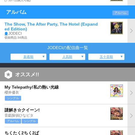
(アルバム購入可能)
アルバム
アルバム
The Show, The After Party, The Hotel (Expand
ed Edition)
JODECI
収録商品:34商品
JODECIの配信曲一覧
新着順
人気順
五十音順
オススメ!!
My Telepathy!私の熱い光線
櫻井優衣
シングル
謎解き☆クイーン!
音戯探偵ひなビタ
アルバム
シングル
ちくたく2ちく2ぱ