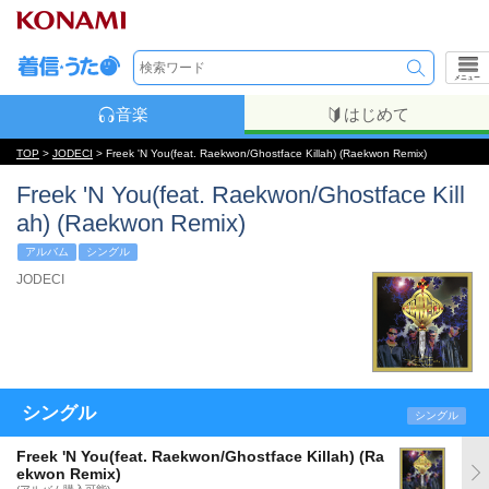
メニュー
音楽
はじめて
TOP
>
JODECI
> Freek 'N You(feat. Raekwon/Ghostface Killah) (Raekwon Remix)
Freek 'N You(feat. Raekwon/Ghostface Kill
ah) (Raekwon Remix)
アルバム
シングル
JODECI
シングル
シングル
Freek 'N You(feat. Raekwon/Ghostface Killah) (Ra
ekwon Remix)