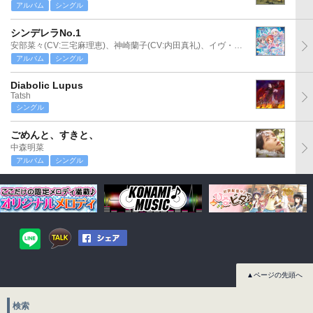
アルバム
シングル
シンデレラNo.1
安部菜々(CV:三宅麻理恵)、神崎蘭子(CV:内田真礼)、イヴ・サンタクロース(CV:松永あかね)
アルバム
シングル
Diabolic Lupus
Tatsh
シングル
ごめんと、すきと、
中森明菜
アルバム
シングル
▲ページの先頭へ
検索