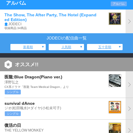
アルバム
アルバム
The Show, The After Party, The Hotel (Expand
ed Edition)
JODECI
収録商品:34商品
JODECIの配信曲一覧
新着順
人気順
五十音順
オススメ!!
医龍:Blue Dragon(Piano ver.)
澤野弘之
CX系ドラマ「医龍 Team Medical Dragon」より
シングル
survival dAnce
ジオ(松田颯水)×ダイヤ(小松未可子)
シングル
復活の日
THE YELLOW MONKEY