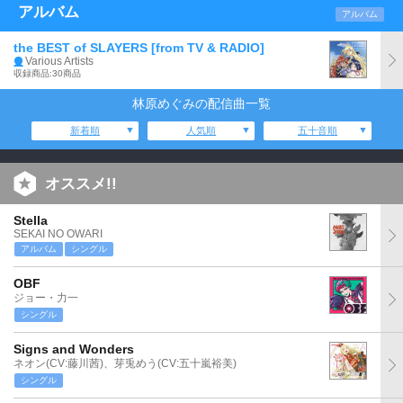
アルバム
アルバム
the BEST of SLAYERS [from TV & RADIO]
Various Artists
収録商品:30商品
林原めぐみの配信曲一覧
新着順
人気順
五十音順
オススメ!!
Stella
SEKAI NO OWARI
アルバム
シングル
OBF
ジョー・力一
シングル
Signs and Wonders
ネオン(CV:藤川茜)、芽兎めう(CV:五十嵐裕美)
シングル