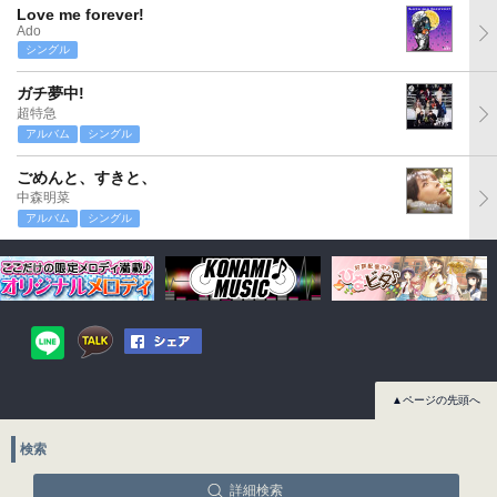
Love me forever!
Ado
シングル
ガチ夢中!
超特急
アルバム
シングル
ごめんと、すきと、
中森明菜
アルバム
シングル
▲ページの先頭へ
検索
詳細検索