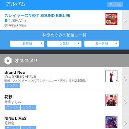
アルバム
アルバム
スレイヤーズNEXT SOUND BIBLEII
手塚理/Vink
収録商品:21商品
林原めぐみの配信曲一覧
新着順
人気順
五十音順
オススメ!!
Brand New
Mrs. GREEN APPLE
映画「スパイダーマン:ブランド・ニュー・デイ」日本版主題歌
シングル
花影
天童よしみ
アルバム
シングル
NINE LIVES
超特急
アルバム
シングル