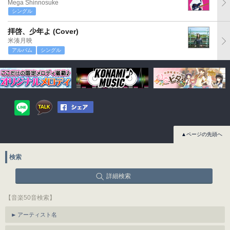
Mega Shinnosuke
シングル
拝啓、少年よ (Cover)
米湊月映
アルバム
シングル
▲ページの先頭へ
検索
詳細検索
【音楽50音検索】
アーティスト名