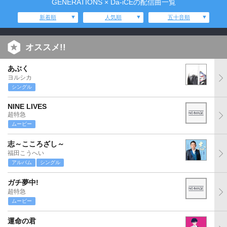
GENERATIONS × Da-iCEの配信曲一覧
新着順
人気順
五十音順
オススメ!!
あぶく
ヨルシカ
シングル
NINE LIVES
超特急
ムービー
志～こころざし～
福田こうへい
アルバム
シングル
ガチ夢中!
超特急
ムービー
運命の君