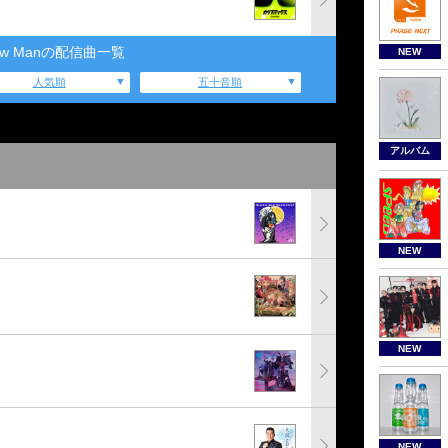
ow Manの配信曲一覧
NEW
人気順
五十音順
アルバム
NEW
NEW
NEW