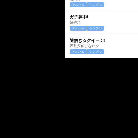
アルバム
シングル
ガチ夢中!
超特急
アルバム
シングル
謎解き☆クイーン!
音戯探偵ひなビタ
アルバム
シングル