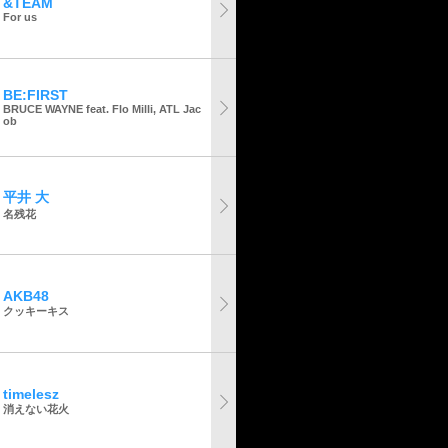
&TEAM
For us
BE:FIRST
BRUCE WAYNE feat. Flo Milli, ATL Jac
ob
平井 大
名残花
AKB48
クッキーキス
timelesz
消えない花火