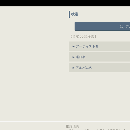
検索
詳
【音楽50音検索】
アーティスト名
楽曲名
アルバム名
推奨環境