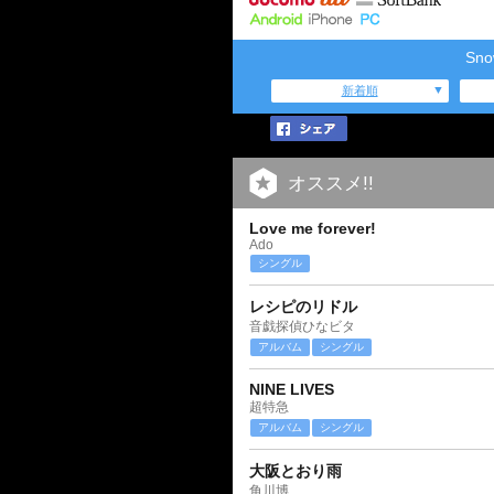
Sn
新着順
オススメ!!
Love me forever!
Ado
シングル
レシピのリドル
音戯探偵ひなビタ
アルバム
シングル
NINE LIVES
超特急
アルバム
シングル
大阪とおり雨
角川博