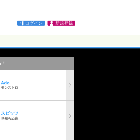
ログイン
新規登録
め！
Ado
モンストロ
スピッツ
見知らぬ糸