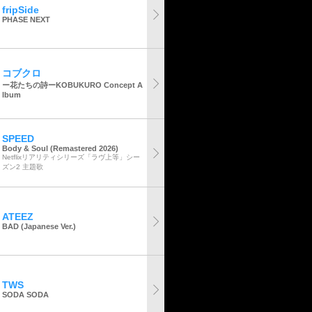
fripSide
PHASE NEXT
コブクロ
ー花たちの詩ーKOBUKURO Concept A
lbum
SPEED
Body & Soul (Remastered 2026)
Netflixリアリティシリーズ「ラヴ上等」シー
ズン2 主題歌
ATEEZ
BAD (Japanese Ver.)
TWS
SODA SODA