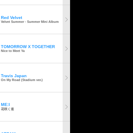
Red Velvet
Velvet Summer - Summer Mini Album
TOMORROW X TOGETHER
Nice to Meet Ya
Travis Japan
On My Road (Stadium ver.)
ME:I
花咲く道