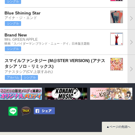
シングル
Blue Shining Star
アイナ・ジ・エンド
シングル
Brand New
Mrs. GREEN APPLE
映画「スパイダーマン:ブランド・ニュー・デイ」日本版主題歌
シングル
スマイルファンタジー (M@STER VERSION) (アナス
タシア ソロ・リミックス)
アナスタシア(CV:上坂すみれ)
アルバム
シングル
▲ページの先頭へ