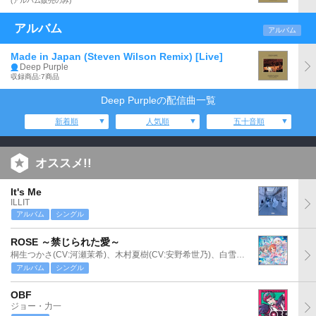
(アルバム販売のみ)
アルバム
アルバム
Made in Japan (Steven Wilson Remix) [Live]
Deep Purple
収録商品:7商品
Deep Purpleの配信曲一覧
新着順
人気順
五十音順
オススメ!!
It's Me
ILLIT
アルバム
シングル
ROSE ～禁じられた愛～
桐生つかさ(CV:河瀬茉希)、木村夏樹(CV:安野希世乃)、白雪千夜(CV:関口理咲)
アルバム
シングル
OBF
ジョー・力一