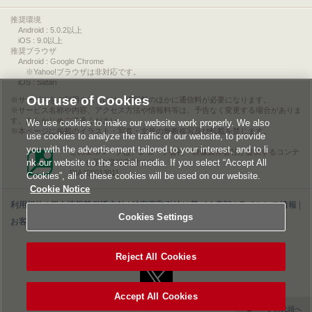
推奨環境
Android : 5.0.2以上
iOS : 9.0以上
推奨ブラウザ
Android : Google Chrome
※Yahoo!ブラウザは非対応です。
iOS : Safari
Our use of Cookies
サービスをご利用されるには、情報料のほかに通信料が必要になります。
サービス名称や内容、アクセス方法や情報料等は、予告なく変更する場合がありま
す。あらかじめご了承ください。
We use cookies to make our website work properly. We also
本ページに掲載のイラスト・写真・文章の無断複写及び転載を禁じます。
use cookies to analyze the traffic of our website, to provide
you with the advertisement tailored to your interest, and to li
このエルマークは、レコード会社・映像製作会社が提供するコンテ
nk our website to the social media. If you select “Accept All
ンツを示す登録商標です。
RIAJ00013011
Cookies”, all of these cookies will be used on our website.
Cookie Notice
利用規約
|
個人情報等保護方針
|
特定商取引法に基づく表記
|
ライセンス情報
|
Cookies Settings
お客様情報の外部送信について
|
Cookies Settings
©2026 Konami Digital Entertainment
Reject All Cookies
Accept All Cookies
▲ページの先頭へ