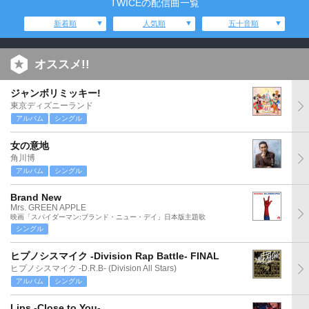
TWICEの配信曲一覧
新着順
人気順
五十音順
オススメ!!
ジャンボリミッキー!
東京ディズニーランド
アルバム
シングル
女の意地
角川博
アルバム
シングル
Brand New
Mrs. GREEN APPLE
映画「スパイダーマン:ブランド・ニュー・デイ」日本版主題歌
シングル
ヒプノシスマイク -Division Rap Battle- FINAL
ヒプノシスマイク -D.R.B- (Division All Stars)
アルバム
シングル
Lips -Close to You-