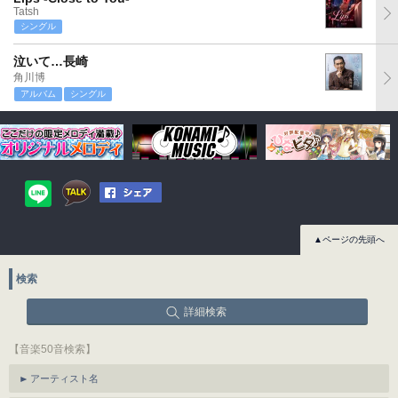
Tatsh
シングル
泣いて…長崎
角川博
アルバム
シングル
▲ページの先頭へ
検索
詳細検索
【音楽50音検索】
アーティスト名