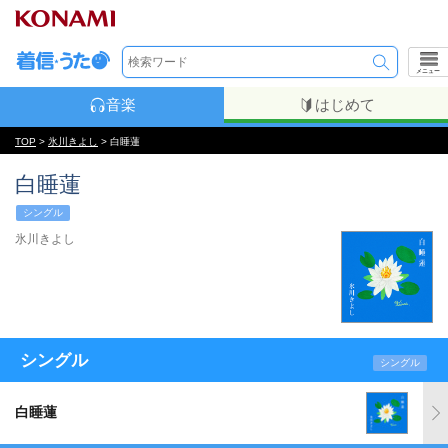
メニュー
音楽
はじめて
TOP
>
氷川きよし
> 白睡蓮
白睡蓮
シングル
氷川きよし
シングル
シングル
白睡蓮