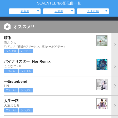
SEVENTEENの配信曲一覧
新着順
人気順
五十音順
オススメ!!
晴る
ヨルシカ
TVアニメ「葬送のフリーレン」第2クールOPテーマ
シングル
ムービー
バイナリスター -Nor Remix-
ここなつ2.0
アルバム
シングル
￢Ersterbend
LIN
アルバム
シングル
人生一路
天童よしみ
アルバム
シングル