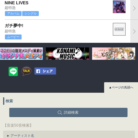
NINE LIVES
超特急
アルバム
シングル
ガチ夢中!
超特急
ムービー
▲ページの先頭へ
検索
詳細検索
【音楽50音検索】
アーティスト名