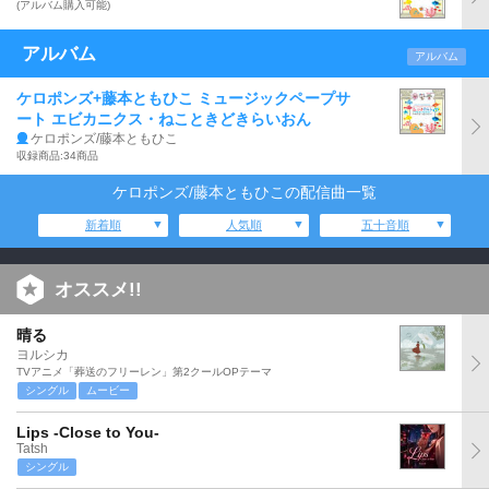
(アルバム購入可能)
アルバム
アルバム
ケロポンズ+藤本ともひこ ミュージックペープサ
ート エビカニクス・ねこときどきらいおん
ケロポンズ/藤本ともひこ
収録商品:34商品
ケロポンズ/藤本ともひこの配信曲一覧
新着順
人気順
五十音順
オススメ!!
晴る
ヨルシカ
TVアニメ「葬送のフリーレン」第2クールOPテーマ
シングル
ムービー
Lips -Close to You-
Tatsh
シングル