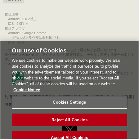
推奨環境
Android : 5.0.2以上
iOS : 9.0以上
推奨ブラウザ
Android : Google Chrome
※Yahoo!ブラウザは非対応です。
iOS : Safari
Our use of Cookies
サービスをご利用されるには、情報料のほかに通信料が必要になります。
サービス名称や内容、アクセス方法や情報料等は、予告なく変更する場合がありま
す。あらかじめご了承ください。
We use cookies to make our website work properly. We also
本ページに掲載のイラスト・写真・文章の無断複写及び転載を禁じます。
use cookies to analyze the traffic of our website, to provide
you with the advertisement tailored to your interest, and to li
このエルマークは、レコード会社・映像製作会社が提供するコンテ
nk our website to the social media. If you select “Accept All
ンツを示す登録商標です。
RIAJ00013011
Cookies”, all of these cookies will be used on our website.
Cookie Notice
利用規約
|
個人情報等保護方針
|
特定商取引法に基づく表記
|
ライセンス情報
|
Cookies Settings
お客様情報の外部送信について
|
Cookies Settings
©2026 Konami Digital Entertainment
Reject All Cookies
Accept All Cookies