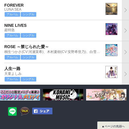
FOREVER
LUNA SEA
アルバム
シングル
NINE LIVES
超特急
アルバム
シングル
ROSE ～禁じられた愛～
桐生つかさ(CV:河瀬茉希)、木村夏樹(CV:安野希世乃)、白雪千夜(CV:関口理咲)
アルバム
シングル
人生一路
天童よしみ
アルバム
シングル
▲ページの先頭へ