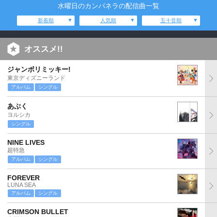
水曜日のカンパネラの配信曲一覧
新着順
人気順
五十音順
オススメ!!
ジャンボリミッキー!
東京ディズニーランド
アルバム
シングル
あぶく
ヨルシカ
シングル
NINE LIVES
超特急
アルバム
シングル
FOREVER
LUNA SEA
アルバム
シングル
CRIMSON BULLET