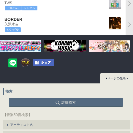
TWS
アルバム
シングル
BORDER
矢沢永吉
シングル
▲ページの先頭へ
検索
詳細検索
【音楽50音検索】
アーティスト名