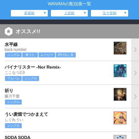
WANIMAの配信曲一覧
新着順
人気順
五十音順
オススメ!!
水平線
back number
シングル
着うた
ムービー
呼び出し音
バイナリスター -Nor Remix-
ここなつ2.0
アルバム
シングル
祈り
藤川千愛
シングル
うい麦畑でつかまえて
しぐれうい
シングル
SODA SODA