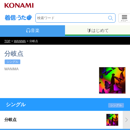
メニュー
音楽
はじめて
TOP
>
WANIMA
> 分岐点
分岐点
シングル
WANIMA
シングル
シングル
分岐点