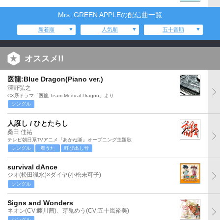
Mrs. GREEN APPLEの配信曲一覧
新着順
人気順
五十音順
オススメ!!
医龍:Blue Dragon(Piano ver.)
澤野弘之
CX系ドラマ「医龍 Team Medical Dragon」より
シングル
人誑し / ひとたらし
桑田 佳祐
テレビ朝日系TVアニメ『あかね噺』オープニング主題歌
シングル
着うた
呼び出し音
survival dAnce
ジオ(松田颯水)×ダイヤ(小松未可子)
シングル
Signs and Wonders
ネオン(CV:藤川茜)、芽兎めう(CV:五十嵐裕美)
シングル