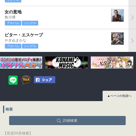
女の意地
角川博
アルバム
シングル
ビター・エスケープ
やぎぬまかな
アルバム
シングル
▲ページの先頭へ
検索
詳細検索
【音楽50音検索】