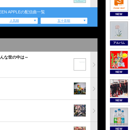
GREEN APPLEの配信曲一覧
NEW
人気順
五十音順
アルバム
こんな世の中は～
NEW
NEW
NEW