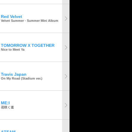
Red Velvet
Velvet Summer - Summer Mini Album
TOMORROW X TOGETHER
Nice to Meet Ya
Travis Japan
On My Road (Stadium ver.)
ME:I
花咲く道