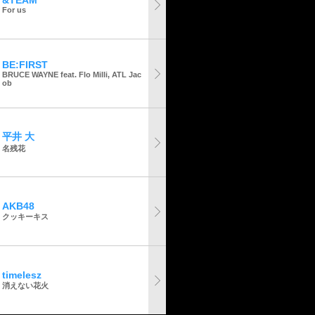
&TEAM
For us
BE:FIRST
BRUCE WAYNE feat. Flo Milli, ATL Jac
ob
平井 大
名残花
AKB48
クッキーキス
timelesz
消えない花火