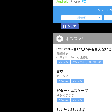
Mrs. 
新着順
オススメ!!
POISON～言いたい事も言えない
反町隆史
CX系ドラマ「GTO」主題歌
シングル
オルゴール
呼び出し音
青空
マルシィ
アルバム
シングル
ビター・エスケープ
やぎぬまかな
アルバム
シングル
ちくたく2ちく2ぱ