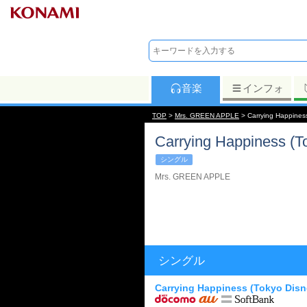
音楽
インフォ
TOP
>
Mrs. GREEN APPLE
> Carrying Happiness
Carrying Happiness (T
シングル
Mrs. GREEN APPLE
シングル
Carrying Happiness (Tokyo Disn