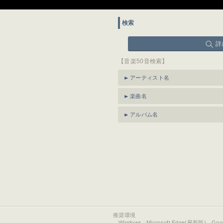
検索
詳
【音楽50音検索】
アーティスト名
楽曲名
アルバム名
推奨環境
Windows : Microsoft Edge(最新版)、Go