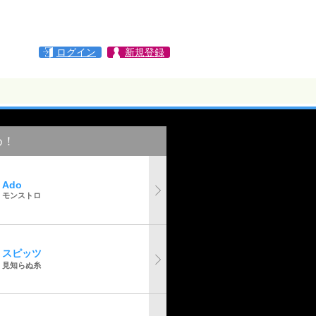
ログイン
新規登録
め！
Ado
モンストロ
スピッツ
見知らぬ糸