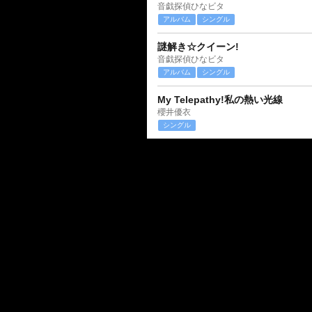
音戯探偵ひなビタ
アルバム
シングル
謎解き☆クイーン!
音戯探偵ひなビタ
アルバム
シングル
My Telepathy!私の熱い光線
櫻井優衣
シングル