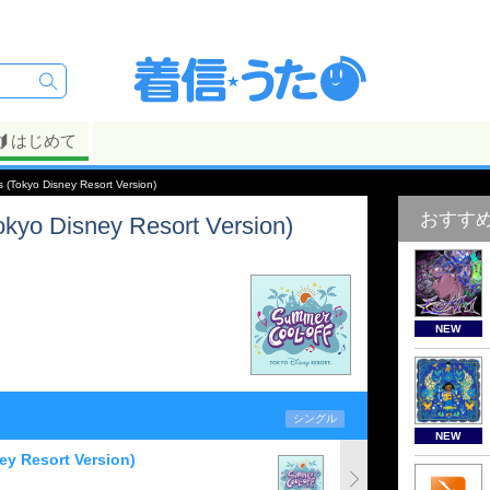
はじめて
 (Tokyo Disney Resort Version)
おすす
okyo Disney Resort Version)
NEW
シングル
NEW
ey Resort Version)