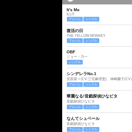
It's Me
ILLIT
アルバム
シングル
復活の日
THE YELLOW MONKEY
アルバム
シングル
OBF
ジョー・力一
シングル
シンデレラNo.1
アルバム
シングル
華麗なる!音戯探偵ひなビタ
音戯探偵ひなビタ
アルバム
シングル
なんてシュペール
音戯探偵ひなビタ
アルバム
シングル