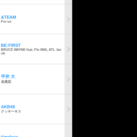
&TEAM
For us
BE:FIRST
BRUCE WAYNE feat. Flo Milli, ATL Jac
ob
平井 大
名残花
AKB48
クッキーキス
timelesz