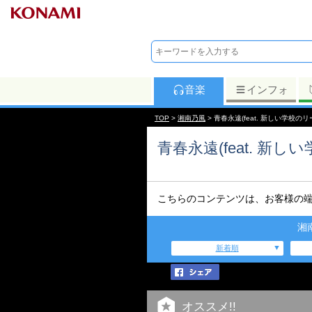
音楽
インフォ
TOP
>
湘南乃風
> 青春永遠(feat. 新しい学校のリーダー
青春永遠(feat. 新しい学
こちらのコンテンツは、お客様の
湘
新着順
オススメ!!