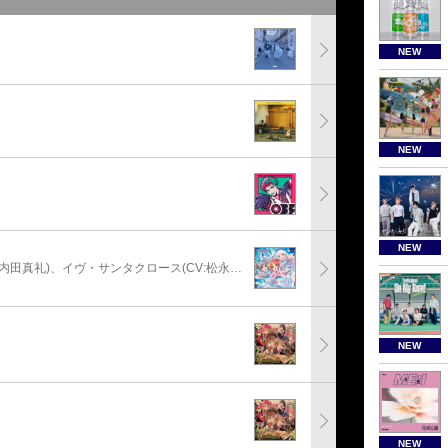
NEW
NEW
NEW
安部菜々(CV:三宅麻理恵)、神崎蘭子(CV:内田真礼)、イヴ・サンタクロース(CV:松永あかね)
NEW
NEW