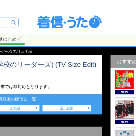
はじめて
ズ) (TV Size Edit)
おすす
校のリーダーズ) (TV Size Edit)
端末では非対応となります。
NEW
南乃風の配信曲一覧
人気順
五十音順
NEW