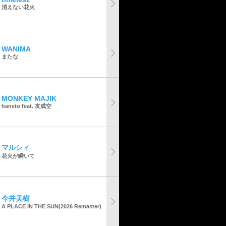
消えない花火
WANIMA
またな
MONKEY MAJIK
haneto feat. 友成空
マルシィ
花火が瞬いて
今井美樹
A PLACE IN THE SUN(2026 Remaster)