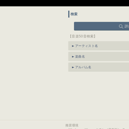
検索
詳
【音楽50音検索】
アーティスト名
楽曲名
アルバム名
推奨環境