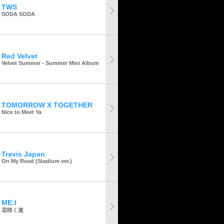
TWS
SODA SODA
Red Velvet
Velvet Summer - Summer Mini Album
TOMORROW X TOGETHER
Nice to Meet Ya
Travis Japan
On My Road (Stadium ver.)
ME:I
花咲く道