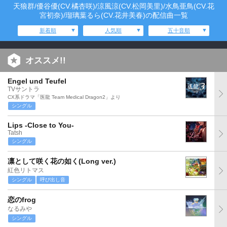
天狼群/優谷優(CV.橘杏咲)/涼風涼(CV.松岡美里)/水鳥亜鳥(CV.花
宮初奈)/瑠璃葉るら(CV.花井美春)の配信曲一覧
新着順
人気順
五十音順
オススメ!!
Engel und Teufel
TVサントラ
CX系ドラマ「医龍 Team Medical Dragon2」より
シングル
Lips -Close to You-
Tatsh
シングル
凛として咲く花の如く(Long ver.)
紅色リトマス
シングル
呼び出し音
恋のfrog
なるみや
シングル