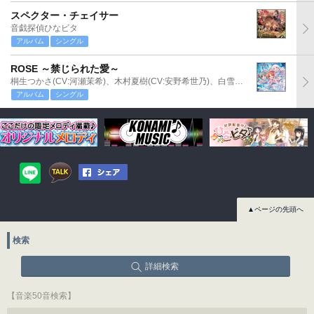
スペクター・チェイサー
音戯探偵ひなビタ
アルバム
シングル
ROSE ～禁じられた愛～
桐生つかさ(CV:河瀬茉希)、木村夏樹(CV:安野希世乃)、白雪千夜(CV:関口理咲)
アルバム
シングル
▲ページの先頭へ
検索
詳細検索
【音楽50音検索】