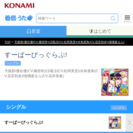
メニュー
音楽
はじめて
TOP
>
天狼群/優谷優(CV.橘杏咲)/涼風涼(CV.松岡美里)/水鳥亜鳥(CV.花宮初奈)/瑠璃葉るら(CV.花井美春)
すーぱーびっぐらぶ!
シングル
天狼群/優谷優(CV.橘杏咲)/涼風涼(CV.松岡美里)/水鳥亜鳥(C
V.花宮初奈)/瑠璃葉るら(CV.花井美春)
シングル
シングル
すーぱーびっぐらぶ!