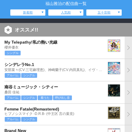
福山雅治の配信曲一覧
新着順
人気順
五十音順
オススメ!!
My Telepathy!私の熱い光線
櫻井優衣
シングル
シンデレラNo.1
安部菜々(CV:三宅麻理恵)、神崎蘭子(CV:内田真礼)、イヴ・サンタクロース(CV:松永あかね)
アルバム
シングル
南谷ミュージック・シティー
桑田 佳祐
アルバム
シングル
着うた
呼び出し音
Femme Fatale(Remastered)
ヒプノシスマイク -D.R.B- (中王区 言の葉党)
アルバム
シングル
Brand New