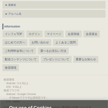
楽曲名
アルバム名
information
インフォTOP
ログイン
マイページ
会員登録
会員退会
はじめての方へ
お問い合わせ
よくあるご質問
ご利用料金等について
選べるお支払い方法
配信コンテンツについて
プレゼントについて
重要なお知らせ
推奨環境
推奨環境
Android : 5.0.2以上
iOS : 9.0以上
推奨ブラウザ
Android : Google Chrome
※Yahoo!ブラウザは非対応です。
iOS : Safari
Our use of Cookies
サービスをご利用されるには、情報料のほかに通信料が必要になります。