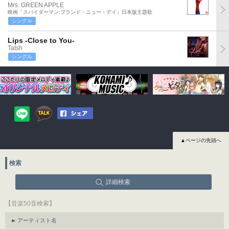
Mrs. GREEN APPLE
映画「スパイダーマン:ブランド・ニュー・デイ」日本版主題歌
シングル
Lips -Close to You-
Tatsh
シングル
▲ページの先頭へ
検索
詳細検索
【音楽50音検索】
アーティスト名