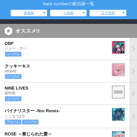
back numberの配信曲一覧
新着順
人気順
五十音順
オススメ!!
OBF
ジョー・力一
シングル
クッキーキス
AKB48
シングル
NINE LIVES
超特急
ムービー
バイナリスター -Nor Remix-
ここなつ2.0
アルバム
シングル
ROSE ～禁じられた愛～