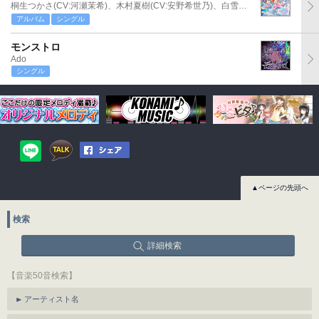
桐生つかさ(CV:河瀬茉希)、木村夏樹(CV:安野希世乃)、白雪千夜(CV:関口理咲)
アルバム
シングル
モンストロ
Ado
シングル
▲ページの先頭へ
検索
詳細検索
【音楽50音検索】
アーティスト名